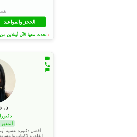
⭐
تقييم 4.9 من
الحجز والمواعيد
تحدث معها الآن أونلاين من 
•
د. د
دكتورا
المدير 
أفضل دكتورة نفسية أون
القلق والاكتئاب والوسا