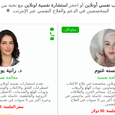
 نفسي أونلاين
أو احجز
استشارة نفسية اونلاين
مع نخبة من أ
المتخصصين في الدعم والعلاج النفسي عبر الإنترنت. 🌟
متاح الآن
سنه غنوم
د. رانية ي
لجة نفسية
معالجة نفس
لاين متخصصة في علاج الاكتئاب
تقدم استشارات نفسية أونلاي
وساوس، نوبات الهلع والرهاب
اضطرابات القلق والاكتئاب والوس
مزاج، مشاعر الحزن والعلاقات
ونوبات الهلع والصدمات، الاضطرا
الجنسية، حاصلة على ماجستير في
الزوجية والعاطفية، حاصلة على 
علم النفس ولديها خبرة أكثر من 6 سنوات في العلاج
وخبرة أكثر من 5 سنوات في تقديم العلاج النفسي عن بعد….
لنفسي…
سعر الجلسة:
5
جلسة:
50
دولار
⭐⭐⭐⭐⭐