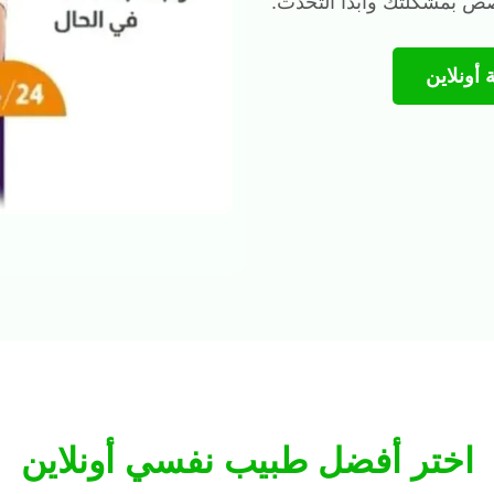
 بمشكلتك وابدأ التحدث.
أونلاين
اختر أفضل طبيب نفسي أونلاين