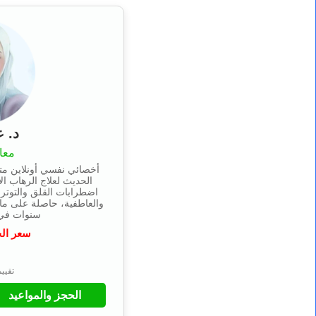
د. 
معا
أخصائي نفسي أونلاين مت
الحديث لعلاج الرهاب ال
اضطرابات القلق والتوتر 
سنوات في 
سعر ال
⭐
تقييم 4.9 من
الحجز والمواعيد