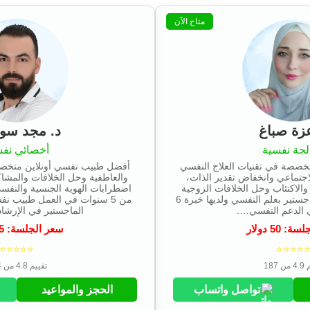
متاح الآن
عزة صباغ
د. مجد سو
لجة نفسية
أخصائي نف
خصصة في تقنيات العلاج النفسي
أفضل طبيب نفسي أونلاين متخصص
اجتماعي وانخفاض تقدير الذات،
والعاطفية وحل الخلافات والمشاك
والاكتئاب وحل الخلافات الزوجية
اضطرابات الهوية الجنسية والنفسي
والعاطفية، حاصلة على ماجستير بعلم النفسي ولديها خبرة 6
من 5 سنوات في العمل طبيب 
الدعم النفسي….
الماجستير في الإرشا
جلسة:
50
دولار
سعر الجلسة:
5
⭐⭐⭐⭐⭐
⭐⭐⭐⭐
 187
تقييم 4.8 من 194
تواصل واتساب
الحجز والمواعيد