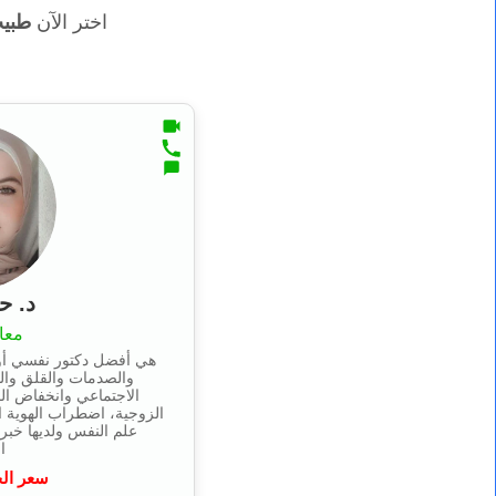
اختر الآن
طبيب
د. ح
معا
هي أفضل دكتور نفسي أون
والصدمات والقلق وال
الاجتماعي وانخفاض ال
الزوجية، اضطراب الهوية 
ا
سعر ال