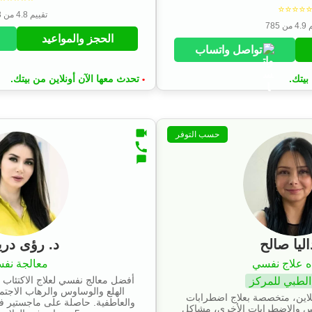
⭐⭐⭐⭐
تقييم 4.8 من 253
 785
الحجز والمواعيد
تواصل واتساب
بيتك.
تحدث معها الآن أونلاين من بيتك.
•
حسب التوفر
اليا صالح
د. رؤى در
ه علاج نفسي
معالجة نفس
أفضل معالج نفسي لعلاج الاكتئاب 
الطبي للمركز
الهلع والوساوس والرهاب الاجتم
لاين، متخصصة بعلاج اضطرابات
والعاطفية. حاصلة على ماجستير ف
وس والاضطرابات الأخرى، مشاكل