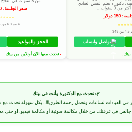
من 5 سنوات في العلاج النفسي أونلاين.
فية، دكتوراه بعلم النفس العيادي
 من 9 سنوات…
سعر الجلسة:
0
لسة:
150
دولار
⭐⭐⭐⭐⭐
⭐⭐⭐⭐
تقييم 4.8 من 324
 349
تواصل واتساب
الحجز والمواعيد
بيتك.
تحدث معها الآن أونلاين من بيتك.
•
🌿
تحدث مع الدكتورة وأنت في بيتك
ظار في العيادات لساعات وتحمل زحمة الطرق!!!.. بكل سهولة تحدث مع 
 جالس في غرفتك، من خلال مكالمة صوتية أو مكالمة فيديو، او حتى محاد