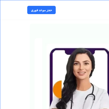
ا
ل
حجز موعد فوري
ت
ج
ا
و
ز
إ
ل
ى
ا
ل
م
ح
ت
و
ى