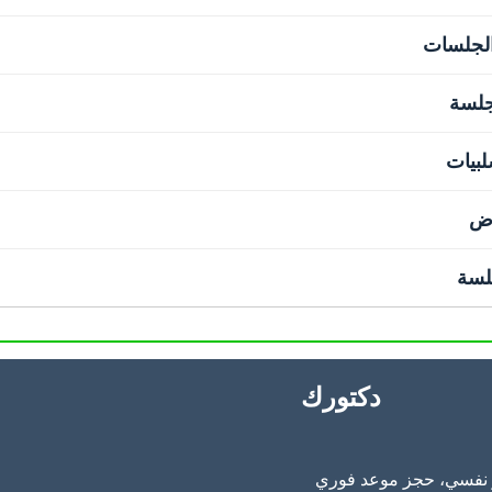
والجلسات
جلسة
لبيات
وض
لسة
دكتورك
 أونلاين من خلال أكثر من 20 دكتور نفسي، حجز موعد فوري