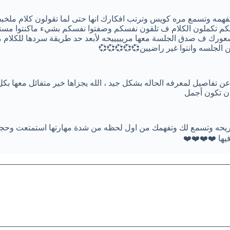
متفهمه وتسمع مره كويس وترتب افكارك انها حتى لما تقولون كلام ملخ
كم تكملون الكلام ف تلقون نفسكم وصفتوا نفسكم بشيء ماكنتوا مست
شعورك ف صدق الجلسة معها مريييييحه لأبعد حد طريقة سردها للكلام
الجلسه وانتوا غير راضيين💞💞💞💞💞
 تفاصيل لمعرفه الحاله بشكل جيد ، الله يجزاها خير متفائل معها ب
ان تكون أجمل
 مريحه وتسمع لك وتفهمك من اول لحظه من شدة مهارتها استمتعت وح
يها ❤️❤️❤️❤️