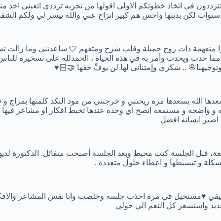
تترددون في اتخاذ خطوتكم الاولى اقولها من تجربه ترددي اتعبني اخذ من
الدكتورة الرائعة لارا متفهمة ذات روح جميلة وقلب شرح ومتفه
مما حدث ويحدث وأمر به في هذه الحياة ، الحمدلله على تسخيره للناس 
وجيهنا🌸 .. شكري وإمتناني لها لن يوفِّ حقها 🤝🏻♥️
سعدها الله يسعدها مره ريحتني و خرجتني من مود النكد كلمتها بمزاج و 
مه و واضحه و مستمعه انصح اي وحده عندها تخبط افكار او مشاعر فيها .
 اصير انسانه افضل
عة، قبل الجلسة كنت محبط وبعد الجلسة أصبحت متفائل. الدكتورة لديها
كلة و تبسيطها و اعطاء حلول متعددة .
قي ♥️مستحيل في مره اخذت جلسه وخلصت وانا نفس المشاعر والافك
د واستشعر كل النعم الي حولي