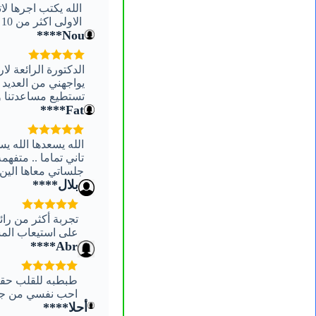
الله يكتب اجرها لا
الاولى اكثر من 10 سنوات لكن بديتها واحس هم كبير انزاح عني والله ييسر لي ولكم الشفاء والسعاده والراحه
Nou****
يواجهني من العديد 
تستطيع مساعدتنا وت
Fat****
الله يسعدها الله ي
تاني تماما .. متفه
جلساتي معاها الين
بلال****
تجربة أكثر من رائ
على استيعاب المش
Abr****
طبطبه للقلب حقي
احب نفسي من جدي
أحلا****