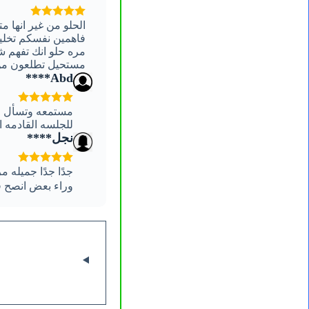
الحلو من غير انها 
فاهمين نفسكم تخلي
مره حلو انك تفهم 
مستحيل تطلعون من 
Abd****
مستمعه وتسأل عن
للجلسه القادمه 
نجل****
جدًا جدًا جميله
وراء بعض انصح ف