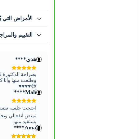
الأمراض التي يُ
التقييم والمرا
هدي****
بصراحة الدكتورة لار
وطلعت منها وأنا ك
😍♥️♥️♥️♥️
Mah****
احتجت جلسة نفسية 
تمتص انفعالي وتخلي
بستفيد منها
Ama****