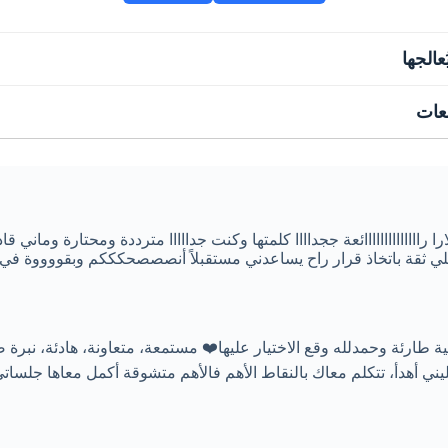
عالجها
جعات
ا راااااااااااااائعة ججداااا كلمتها وكنت جدااااا مترددة ومحتارة وماني قا
لي ثقة باتخاذ قرار راح يساعدني مستقبلاً أنصصصحكككم وبقووووة في
طارئة وحمدلله وقع الاختيار عليها❤️ مستمعة، متعاونة، هادئة، نبرة 
ني أهدأ، تتكلم معاك بالنقاط الأهم فالأهم متشوقة أكمل معاها جلساتي 