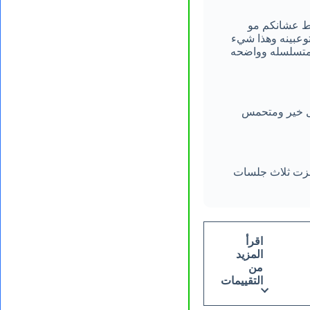
بط عشانكم مو
وعبينه وهذا شيء
 متسلسله وواضحه
كل خير ومتحمس
جزت ثلاث جلسات
اقرأ
المزيد
من
التقييمات