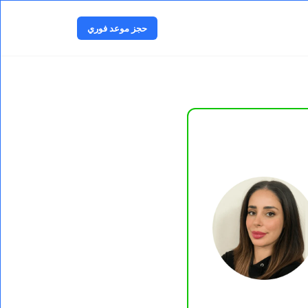
ا
ل
حجز موعد فوري
ت
ج
ا
و
ز
إ
ل
ى
ا
ل
م
ح
ت
و
ى